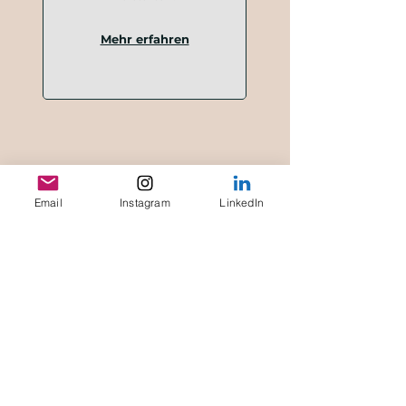
Mehr erfahren
Nicht das Passende dabei?
Sag uns, was du brauchst
– wir
Email
Instagram
LinkedIn
helfen dir
gerne weiter.